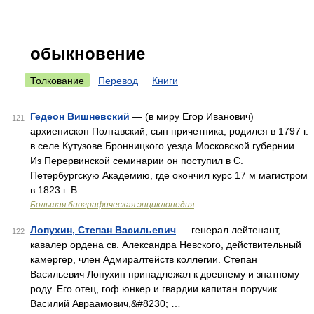
обыкновение
Толкование
Перевод
Книги
Гедеон Вишневский
— (в миру Егор Иванович)
121
архиепископ Полтавский; сын причетника, родился в 1797 г.
в селе Кутузове Бронницкого уезда Московской губернии.
Из Перервинской семинарии он поступил в С.
Петербургскую Академию, где окончил курс 17 м магистром
в 1823 г. В …
Большая биографическая энциклопедия
Лопухин, Степан Васильевич
— генерал лейтенант,
122
кавалер ордена св. Александра Невского, действительный
камергер, член Адмиралтейств коллегии. Степан
Васильевич Лопухин принадлежал к древнему и знатному
роду. Его отец, гоф юнкер и гвардии капитан поручик
Василий Авраамович,&#8230; …