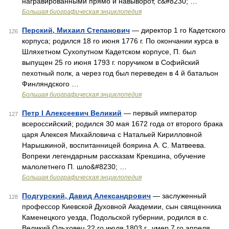
награвированными прямо и навыворот, с&#8230; …
Большая биографическая энциклопедия
Перский, Михаил Степанович
— директор 1 го Кадетского
126
корпуса; родился 18 го июня 1776 г. По окончании курса в
Шляхетном Сухопутном Кадетском корпусе, П. был
выпущен 25 го июня 1793 г. поручиком в Софийский
пехотный полк, а через год был переведен в 4 й батальон
Финляндского …
Большая биографическая энциклопедия
Петр I Алексеевич Великий
— первый император
127
всероссийский; родился 30 мая 1672 года от второго брака
царя Алексея Михайловича с Натальей Кирилловной
Нарышкиной, воспитанницей боярина А. С. Матвеева.
Вопреки легендарным рассказам Крекшина, обучение
малолетнего П. шло&#8230; …
Большая биографическая энциклопедия
Подгурский, Давид Александрович
— заслуженный
128
профессор Киевской Духовной Академии, сын священника
Каменецкого уезда, Подольской губернии, родился в с.
Великий Ольховец 22 го июля 1803 г., умер 7 го апреля