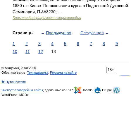
1880 г. в Киеве. По окончании курса в Подольской Духовной
Семинарии, П.&#8230; …
Большая биографическая энциклопедия
Страницы
←
Предыдущая
Следующая
→
1
2
3
4
5
6
7
8
9
10
11
12
13
© Академик, 2000-2026
18+
Обратная связь:
Техподдержка
,
Реклама на сайте
👣 Путешествия
Экспорт словарей на сайты
, сделанные на PHP,
Joomla,
Drupal,
WordPress, MODx.