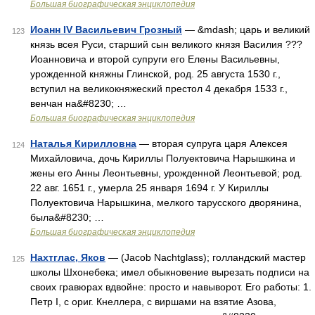
Большая биографическая энциклопедия
Иоанн IV Васильевич Грозный
— &mdash; царь и великий
123
князь всея Руси, старший сын великого князя Василия ???
Иоанновича и второй супруги его Елены Васильевны,
урожденной княжны Глинской, род. 25 августа 1530 г.,
вступил на великокняжеский престол 4 декабря 1533 г.,
венчан на&#8230; …
Большая биографическая энциклопедия
Наталья Кирилловна
— вторая супруга царя Алексея
124
Михайловича, дочь Кириллы Полуектовича Нарышкина и
жены его Анны Леонтьевны, урожденной Леонтьевой; род.
22 авг. 1651 г., умерла 25 января 1694 г. У Кириллы
Полуектовича Нарышкина, мелкого тарусского дворянина,
была&#8230; …
Большая биографическая энциклопедия
Нахтглас, Яков
— (Jacob Nachtglass); голландский мастер
125
школы Шхонебека; имел обыкновение вырезать подписи на
своих гравюрах вдвойне: просто и навыворот. Его работы: 1.
Петр I, с ориг. Кнеллера, с виршами на взятие Азова,